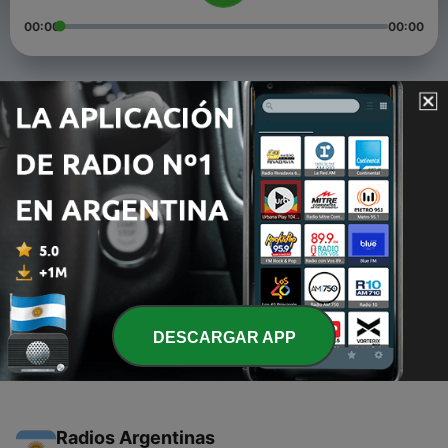
00:00
00:00
Episodios
-
3
E3 Satanismo en Paraguay (con Rick Navarro)
06 sep. 2021
-
2
E2 Marzo Paraguayo (con Marco Ortellado)
30 ago. 2021
-
1
E1 El incendio de Ycuá Bolaños
22 ago. 2021
DESCARGAR APP
Radios Argentinas