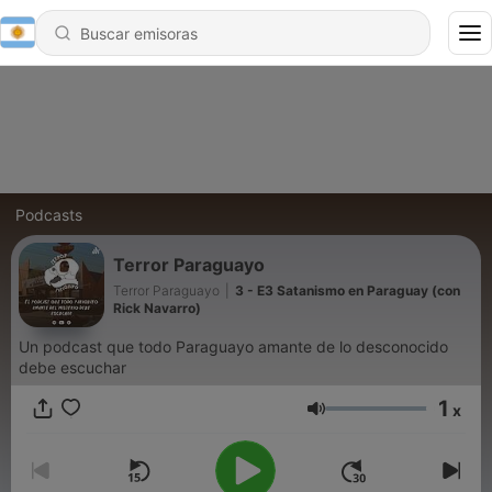
Podcasts
Terror Paraguayo
Terror Paraguayo
|
3 - E3 Satanismo en Paraguay (con
Rick Navarro)
Un podcast que todo Paraguayo amante de lo desconocido
debe escuchar
1
x
Volumen