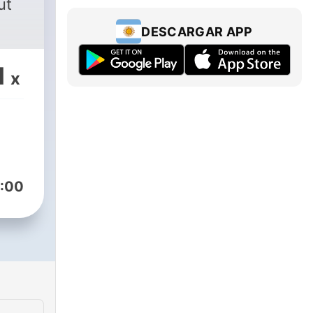
ut
DESCARGAR APP
1
x
:00