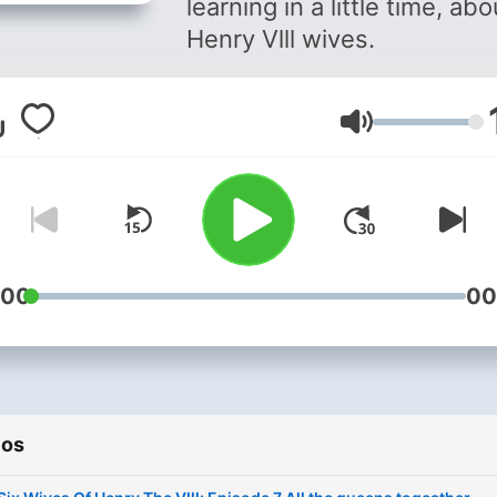
learning in a little time, abo
Henry Vlll wives.
Volumen
:00
00
ios