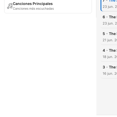
-
7
The 
Canciones Principales
23 jun. 
Canciones más escuchadas
-
6
The 
23 jun. 
-
5
The 
21 jun. 
-
4
The 
18 jun. 
-
3
The 
16 jun. 