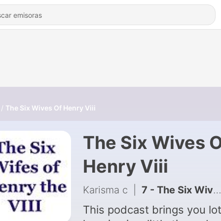
The Six Wives Of Henry Viii
The Six Wives O
Henry Viii
Karisma c
|
7 - The Six Wives Of Henry The Vlll: Episode 7 All the queens togeather
This podcast brings you lot