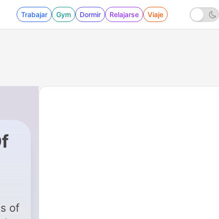
Trabajar
Gym
Dormir
Relajarse
Viaje
f
s of