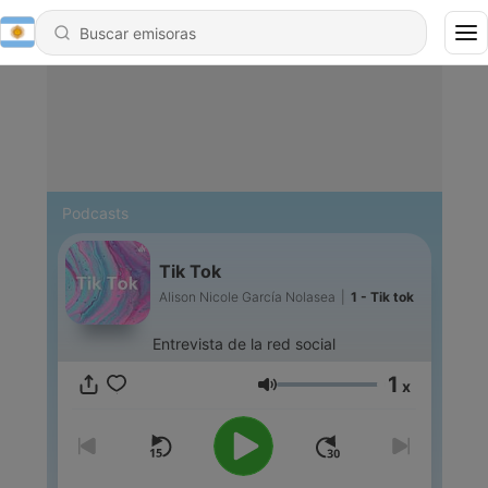
Podcasts
Tik Tok
Alison Nicole García Nolasea
|
1 - Tik tok
Entrevista de la red social
1
x
Volumen