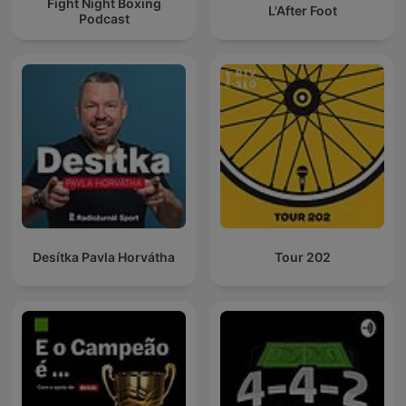
Fight Night Boxing
L'After Foot
Podcast
Desítka Pavla Horvátha
Tour 202