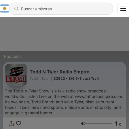
Podcasts
Todd N Tyler Radio Empire
Todd n Tyler
|
33522 - 8/6 5-3 Just Try It
The Todd-n-Tyler Show is a talk radio show broadcast
worldwide. Listen Live on the web at www.tntradioempire.com.
Its two hosts, Todd Brandt and Mike Tyler, discuss current
topics in local news and sports, criticize acts of stupidity, and
engage in general banter.
1
x
Volumen