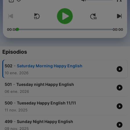
x
を全部おぼえる。 5. Grammar? 文法は？ 耳で聴き～自然と覚え
Volumen
ます。 English Grammar in English. 6. Think in English. 英語で考
える。 7. Talk to yourself in English. 英語で自分を相手に会話す
る。 8．Speak in English in public. 人の前で英語で話してみる。
9. Write in English without thinking in Japanese. 日本語で考えず
に、英語で文を書く。 Do the above for at least five years. Let’s
00:00
00:00
keep up our courage !
Episodios
-
502
Saturday Morning Happy English
10 ene. 2026
-
501
Tuesday night Happy English
06 ene. 2026
-
500
Tueseday Happy English 11/11
11 nov. 2025
-
499
Sunday Night Happy English
09 nov. 2025