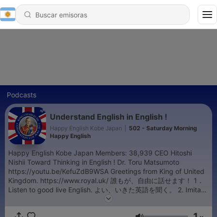
Podcasts
Understand English in English !
Happy English Kobe Japan
|
502 - Saturday Morning
Happy English
Happy English Kobe Japan Members: 38,939 CEO Hitoshi
Nishii Toward Thinking in English ! Dr. Toru Matsumoto
https://youtu.be/KefuZdB9WSA Greetings from King of United
Kingdom. https://www.royal.uk/ 誰もが、自由に話せます！ 1．
Listen to good live English. よい、いきた英語を聞く。 2. Imitate
it. それをまねして言ってみる。 3. Memorize whole sentences.
文章全体を暗記する。 4. Memorize whole stories. 訳さずに物語
1