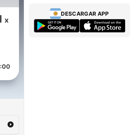
es.
ion
DESCARGAR APP
1
x
his
he's
ghly
ups
3
:00
ted
000