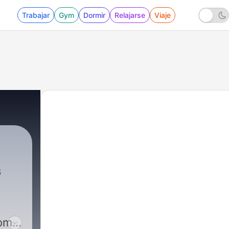
Trabajar
Gym
Dormir
Relajarse
Viaje
6