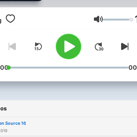
of the most creative dj mix
iNTEL is your next generat
DJ. Mixing and scratching 
Volumen
way around New York City 
established himself as a hi
requested mix master. iNTEL's
signature mixes and mash
have earned him not 1 but 
:00
00
Top 100 and 2 Top 10 char
mixes on Beatport, over
250,000 organic and 200,
downloads on iTunes.
ios
en Source 16
2019