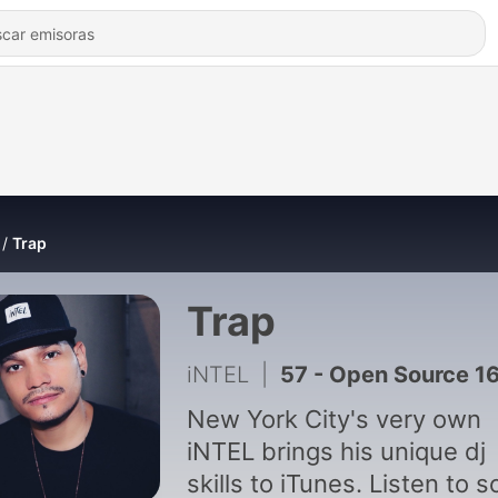
Trap
Trap
iNTEL
|
57 - Open Source 1
New York City's very own
iNTEL brings his unique dj
skills to iTunes. Listen to some