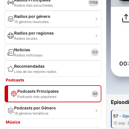
1756
Radios más escuchadas
Radios por género
15 géneros musicales
Radios por regiones
Radios locales
Noticias
117
Radios noticiosas
00
Recomendadas
Lista de las mejores radios
Podcasts
Podcasts Principales
50
Podcasts más populares
Episod
Podcasts por Género
18 géneros temáticos
-
57
Op
Música
12 sep. 