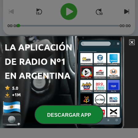
00:00
00:00
Episodios
-
3
#2 - Sự hội nhập hay bỏ quên ngôn ngữ
22 oct. 2021
-
2
#1 - Mối quan hệ lời chúc
04 oct. 2021
-
1
#0 - Chúng mình đã trải qua kì thi quan trọng nhất
đời người!
DESCARGAR APP
14 sep. 2021