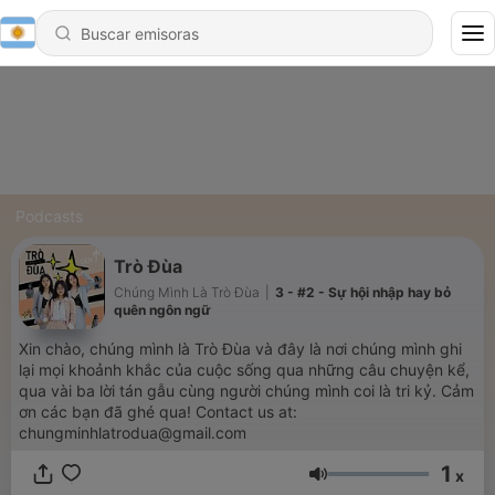
Podcasts
Trò Đùa
Chúng Mình Là Trò Đùa
|
3 - #2 - Sự hội nhập hay bỏ
quên ngôn ngữ
Xin chào, chúng mình là Trò Đùa và đây là nơi chúng mình ghi
lại mọi khoảnh khắc của cuộc sống qua những câu chuyện kể,
qua vài ba lời tán gẫu cùng người chúng mình coi là tri kỷ. Cảm
ơn các bạn đã ghé qua! Contact us at:
chungminhlatrodua@gmail.com
1
x
Volumen