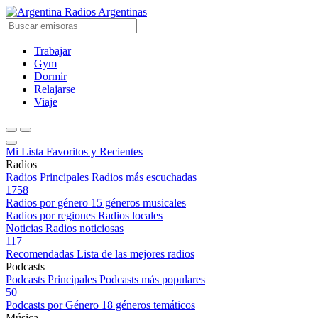
Radios Argentinas
Trabajar
Gym
Dormir
Relajarse
Viaje
Mi Lista
Favoritos y Recientes
Radios
Radios Principales
Radios más escuchadas
1758
Radios por género
15 géneros musicales
Radios por regiones
Radios locales
Noticias
Radios noticiosas
117
Recomendadas
Lista de las mejores radios
Podcasts
Podcasts Principales
Podcasts más populares
50
Podcasts por Género
18 géneros temáticos
Música