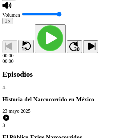
Volumen
1
x
00:00
00:00
Episodios
4
-
Historia del Narcocorrido en México
23 mayo 2025
3
-
El Público Exige Narcocorridos