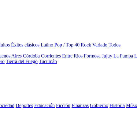
ultos
Éxitos clásicos
Latino
Pop / Top 40
Rock
Variado
Todos
enos Aires
Córdoba
Corrientes
Entre Ríos
Formosa
Jujuy
La Pampa
L
ero
Tierra del Fuego
Tucumán
sociedad
Deportes
Educación
Ficción
Finanzas
Gobierno
Historia
Músi