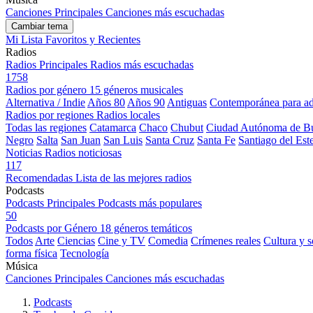
Canciones Principales
Canciones más escuchadas
Cambiar tema
Mi Lista
Favoritos y Recientes
Radios
Radios Principales
Radios más escuchadas
1758
Radios por género
15 géneros musicales
Alternativa / Indie
Años 80
Años 90
Antiguas
Contemporánea para ad
Radios por regiones
Radios locales
Todas las regiones
Catamarca
Chaco
Chubut
Ciudad Autónoma de Bu
Negro
Salta
San Juan
San Luis
Santa Cruz
Santa Fe
Santiago del Est
Noticias
Radios noticiosas
117
Recomendadas
Lista de las mejores radios
Podcasts
Podcasts Principales
Podcasts más populares
50
Podcasts por Género
18 géneros temáticos
Todos
Arte
Ciencias
Cine y TV
Comedia
Crímenes reales
Cultura y 
forma física
Tecnología
Música
Canciones Principales
Canciones más escuchadas
Podcasts