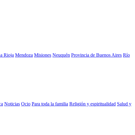
a Rioja
Mendoza
Misiones
Neuquén
Provincia de Buenos Aires
Río
ca
Noticias
Ocio
Para toda la familia
Religión y espiritualidad
Salud y