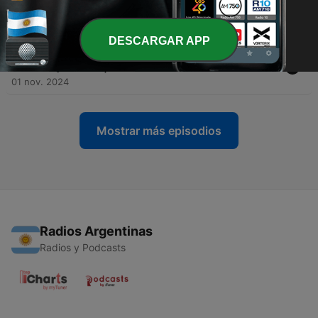
adicción? | ESPECIALES
15 nov. 2024
DESCARGAR APP
-
65
Apuestas en línea: ¿Por qué les atraen tanto a los
mas jóvenes? | ESPECIALES
01 nov. 2024
Mostrar más episodios
Radios Argentinas
Radios y Podcasts