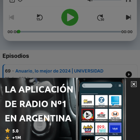
x
Volumen
00:00
00:00
Episodios
-
69
Anuario, lo mejor de 2024 | UNIVERSIDAD
13 dic. 2024
-
68
Apuestas en línea: Cómo tratar la adicción a las
apuestas | ESPECIALES
06 dic. 2024
-
67
Apuestas en línea: Consecuencias de la adicción a
las apuestas | ESPECIALES
29 nov. 2024
-
66
Apuestas en línea: ¿Qué hay detrás de la