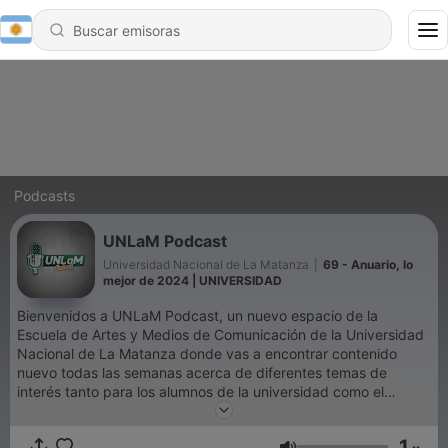
Podcasts
UNLaM Podcast
Universidad Nacional de La Matanza
|
69 - Anuario, lo
mejor de 2024 | UNIVERSIDAD
Bienvenidos a UNLaM Podcast, un nuevo espacio de la
Escuela de Artes y Medios de Comunicación de la Universidad
Nacional de La Matanza donde vas a encontrar contenido
nuevo todas las semanas acerca de diferentes temas de
interés tanto para los alumnos de la universidad como el
público general. Esta vez, tus oídos son los protagonistas.
1