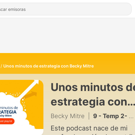
Unos minutos de estrategia con Becky Mitre
Unos minutos d
estrategia con
Becky Mitre
Becky Mitre
|
9 - Temp 2- Episodio 1 - Herramientas Suaves - POPLA
Este podcast nace de mi