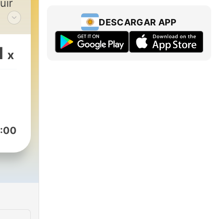
uir
DESCARGAR APP
s y
1
x
ario
o
 tu
ra ti
:00
ia!