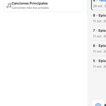
-
9
Temp
Canciones Principales
29 oct. 
Canciones más escuchadas
-
8
Epis
11 oct. 
-
7
Epis
11 oct. 
-
6
Epis
11 oct. 
-
5
Epis
11 oct. 