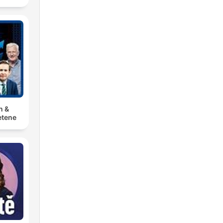
n &
tene