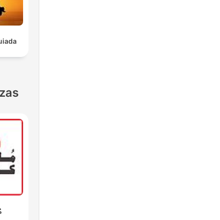
uiada
nzas
م