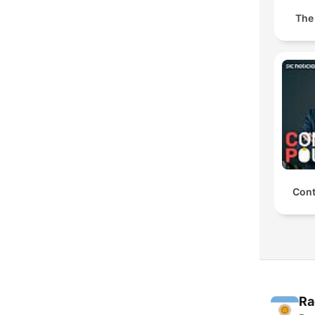
The
Con
Ra