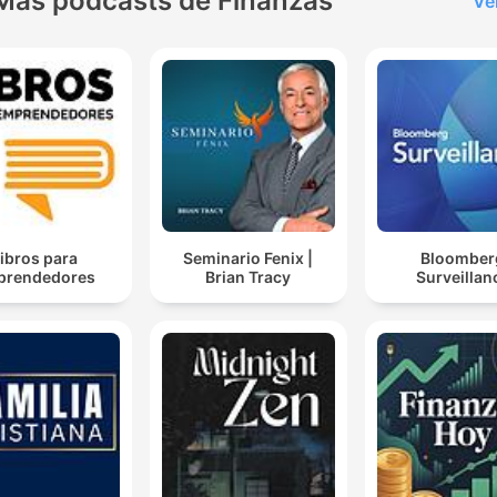
Más podcasts de Finanzas
Ve
ibros para
Seminario Fenix |
Bloomber
prendedores
Brian Tracy
Surveillan