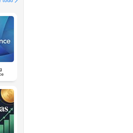
r todo
g
ce