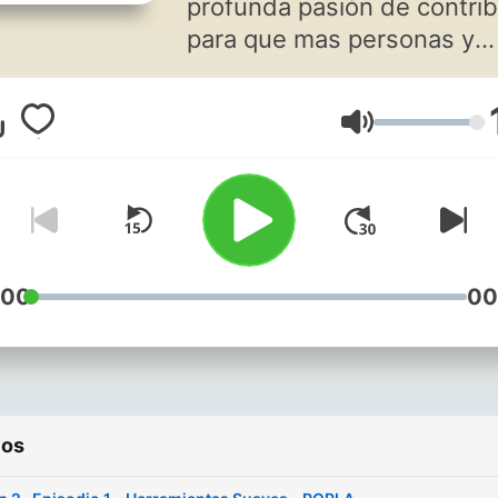
profunda pasión de contrib
para que mas personas y
empresas logren sus meta
alcancen sus sueños. Aquí
Volumen
encontrarás tips, ideas,
tendencias y todo lo neces
para activar tu pensamient
estratégico y puedas hacer
propia estrategia, ya sea pa
en lo personal, para tu
:00
00
empresa o para tu área de
trabajo. ¡Hagamos estrateg
Si quieres profundizar y
trabajar en tu estrategia,
ios
contáctame:
becky.mitre@s4s.com.mx