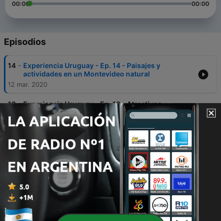
00:00
00:00
Episodios
-
14
Experiencia Uruguay - Ep. 14 - Paisajes y
actividades en un Montevideo natural
12 mar. 2020
-
13
Experiencia Uruguay - Ep. 13 - Atractivos
turísticos liderados por mujeres emprendedoras
06 mar. 2020
-
12
Experiencia Uruguay - Ep. 12 - Las localidades
galardonadas con el Premio Pueblo Turístico
26 feb. 2020
-
11
Experiencia Uruguay - Ep. 11 - Actividades únicas
para realizar una sola vez en el año
20 feb. 2020
-
10
Experiencia Uruguay - Ep. 10 - Propuestas