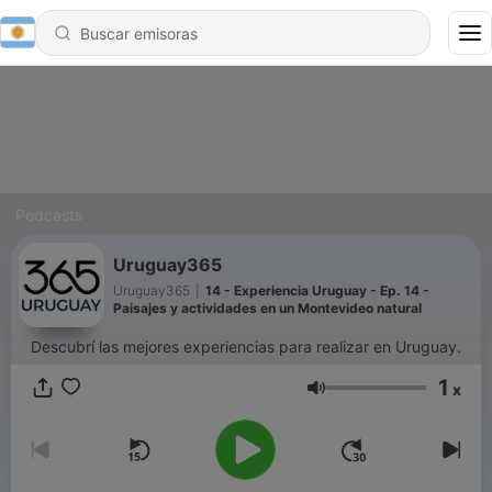
Podcasts
Uruguay365
Uruguay365
|
14 - Experiencia Uruguay - Ep. 14 -
Paisajes y actividades en un Montevideo natural
Descubrí las mejores experiencias para realizar en Uruguay.
1
x
Volumen