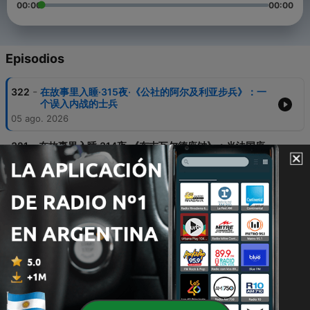
00:00
00:00
Episodios
-
322
在故事里入睡·315夜·《公社的阿尔及利亚步兵》：一
个误入内战的士兵
05 ago. 2026
-
321
在故事里入睡·314夜·《布吉瓦尔德座钟》：当法国座
钟在德国敲响
04 ago. 2026
-
320
在故事里入睡·313夜·《一局台球》：一场台球，输掉
一场战争
03 ago. 2026
-
319
在故事里入睡·312夜·《奥地利的爱迪生重执教鞭》：
一场制度荒诞与科学启蒙的喜剧
02 ago. 2026
-
318
在故事里入睡·311夜·《勇夺棱堡》：没有英雄，只有