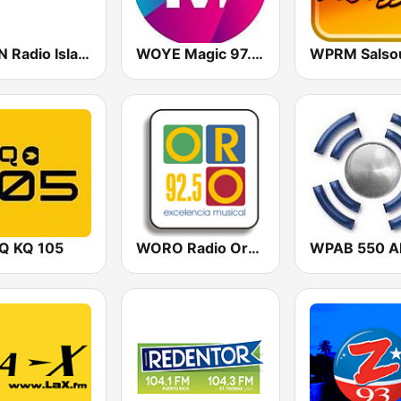
WSKN Radio Isla 1320 AM
WOYE Magic 97.3 FM
 KQ 105
WORO Radio Oro 92.5 FM
WPAB 550 