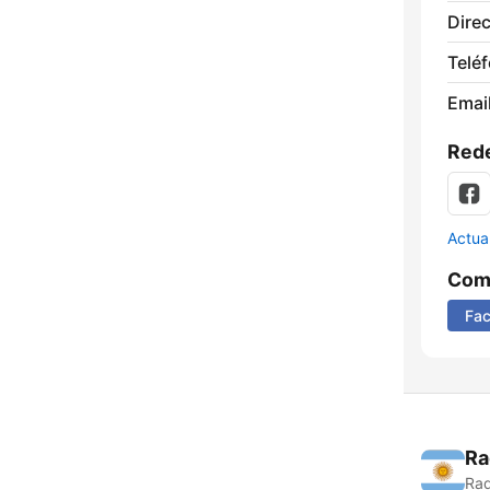
Direc
Telé
Email
Rede
Actua
Comp
Fa
Ra
Rad