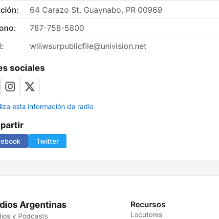
ción:
64 Carazo St. Guaynabo, PR 00969
fono:
787-758-5800
:
wliiwsurpublicfile@univision.net
s sociales
liza esta información de radio
artir
cebook
Twitter
dios Argentinas
Recursos
Locutores
ios y Podcasts