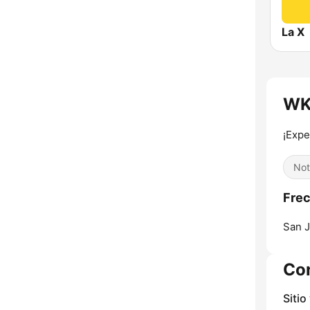
La X
WK
¡Expe
Not
Fre
San J
Co
Sitio