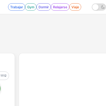
Trabajar
Gym
Dormir
Relajarse
Viaje
1112