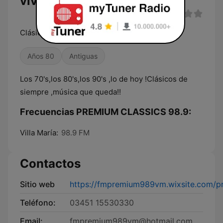
vivo
Clásicos de siempre,música que queda !
Años 80
Antiguas
Los 70's,los 80's,los 90's ,lo de hoy !Clásicos de
siempre ,música que queda!!
Frecuencias PREMIUM CLASSICS 98.9:
Villa María:
98.9 FM
Contactos
Sitio web
https://fmpremium989vm.wixsite.com/p
Teléfono:
03451 15530330
Email:
fmpremium989vm@hotmail.com