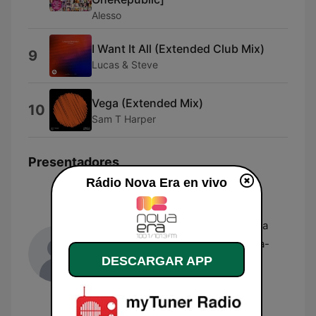
Alesso
I Want It All (Extended Club Mix)
9
Lucas & Steve
Vega (Extended Mix)
10
Sam T Harper
Presentadores
Rádio Nova Era en vivo
Ricardo Lomar
Locutor responsável pelo programa
Manhãs da Nova Era
, onde conduz a
emissão matinal de segunda a sexta-
DESCARGAR APP
feira. É conhecido pelo seu estilo
energético e pelo uso frequente de
trocadilhos e factos curiosos para