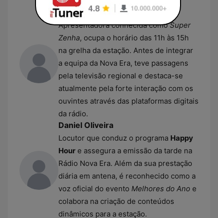
entreter o público no início do dia.
Débora Zenha
Apresentadora conhecida como
Super
Zenha
, ocupa o horário das 11h às 15h
na grelha da estação. Antes de integrar
a equipa da Nova Era, teve passagens
pela televisão regional e destaca-se
atualmente pela forte interação com os
ouvintes através das plataformas digitais
da rádio.
Daniel Oliveira
Locutor que conduz o programa
Happy
Hour
e assegura a emissão da tarde na
Rádio Nova Era. Além da sua prestação
diária em antena, é reconhecido como a
voz oficial do evento
Melhores do Ano
e
colabora na criação de conteúdos
dinâmicos para a estação.