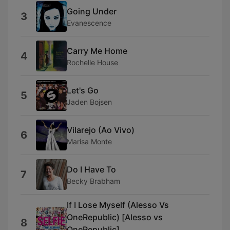
Going Under
3
Evanescence
Carry Me Home
4
Rochelle House
Let's Go
5
Jaden Bojsen
Vilarejo (Ao Vivo)
6
Marisa Monte
Do I Have To
7
Becky Brabham
If I Lose Myself (Alesso Vs
OneRepublic) [Alesso vs
8
OneRepublic]