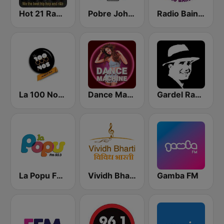
Hot 21 Radio
Pobre Johnny 88.9 FM
Radio Baingan
La 100 Nogoyá
Dance Machine
Gardel Radio
La Popu FM 92.3
Vividh Bharti (विविध भारती)
Gamba FM