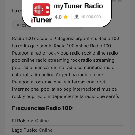
La radio que sentís
Años 80
Antiguas
Blues
Radio 100 desde la Patagonia argentina. Radio 100
La radio que sentís Radio 100 online Radio 100
Patagonia radio rock y pop radio rock online radio
pop online radio streaming rock radio streaming
pop radio musical online radio comunitaria radio
cultural radio online Argentina radio online
Patagonia rock nacional e internacional rock
internacional pop latino pop internacional música
rock y pop radio independiente la radio que sentís
Frecuencias Radio 100:
El Bolsón:
Online
Lago Puelo:
Online