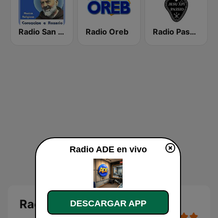
Radio San Pio
Radio Oreb
Radio Passio Christi
Radio ADE en vivo
Radio ADE en vivo
DESCARGAR APP