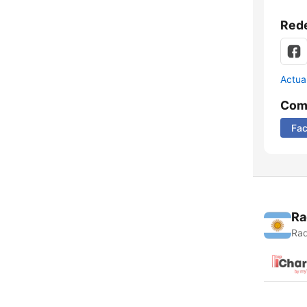
Rede
Actua
Comp
Fa
Ra
Rad