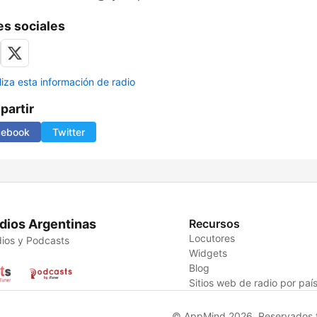
s sociales
liza esta información de radio
artir
cebook
Twitter
dios Argentinas
Recursos
Locutores
ios y Podcasts
Widgets
Blog
Sitios web de radio por paí
© AppMind 2026. Reservados t