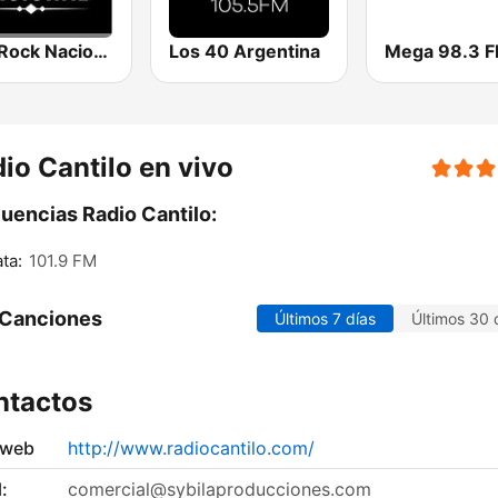
Solo Rock Nacional
Los 40 Argentina
Mega 98.3 
io Cantilo en vivo
uencias Radio Cantilo:
ata:
101.9 FM
 Canciones
Últimos 7 días
Últimos 30 
ntactos
 web
http://www.radiocantilo.com/
:
comercial@sybilaproducciones.com