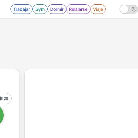
Trabajar
Gym
Dormir
Relajarse
Viaje
28