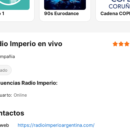
 1
90s Eurodance
io Imperio en vivo
ompañia
iado
uencias Radio Imperio:
uarto:
Online
ntactos
 web
https://radioimperioargentina.com/