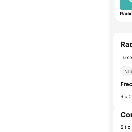
Rádió
Rad
Tu c
Var
Frec
Río C
Co
Sitio