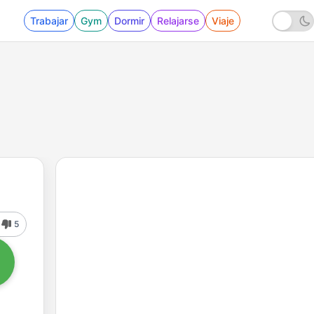
Trabajar
Gym
Dormir
Relajarse
Viaje
5