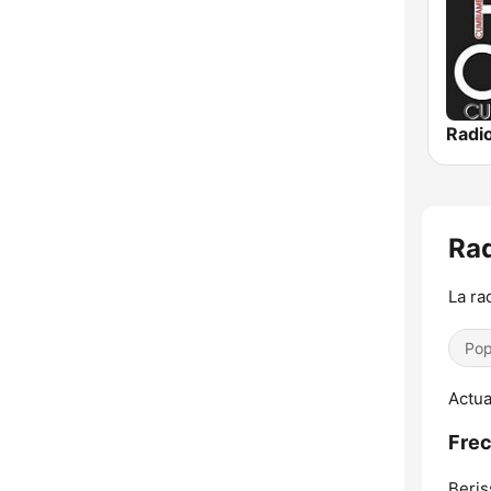
Rad
La ra
Pop
Actua
Frec
Beris