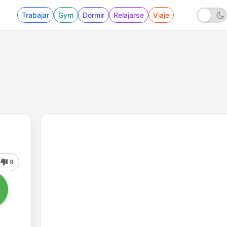
Trabajar
Gym
Dormir
Relajarse
Viaje
9