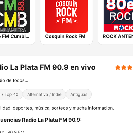
Radio FM Cumbiambera
Cosquin Rock FM
io La Plata FM 90.9 en vivo
dio de todos...
 / Top 40
Alternativa / Indie
Antiguas
lidad, deportes, música, sorteos y mucha información.
uencias Radio La Plata FM 90.9:
so:
90.9 FM