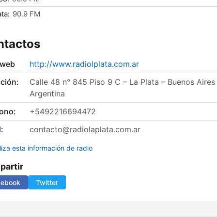
ata:
90.9 FM
ntactos
 web
http://www.radiolplata.com.ar
ción:
Calle 48 n° 845 Piso 9 C – La Plata – Buenos Aires
Argentina
fono:
+5492216694472
:
contacto@radiolaplata.com.ar
liza esta información de radio
artir
cebook
Twitter