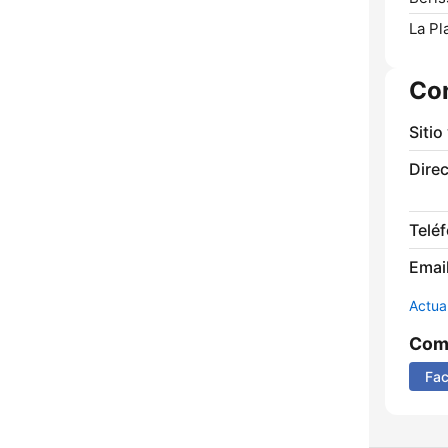
La Pl
Co
Sitio
Direc
Telé
Email
Actua
Comp
Fa