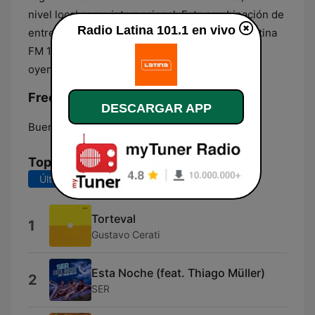
nivel local como internacional. Esta combinación de
Radio Latina 101.1 en vivo
entretenimiento y noticias ha consolidado a Latina
FM 101.1 como una elección popular para los
oyentes en toda Argentina.
Frecuencias Radio Latina 101.1:
DESCARGAR APP
Buenos Aires:
101.1 FM
Top Canciones
Últimos 7 días
Últimos 30 días
Torteval
1
Gustavo Cerati
Esta Noche (feat. Thiago Müller)
2
SER