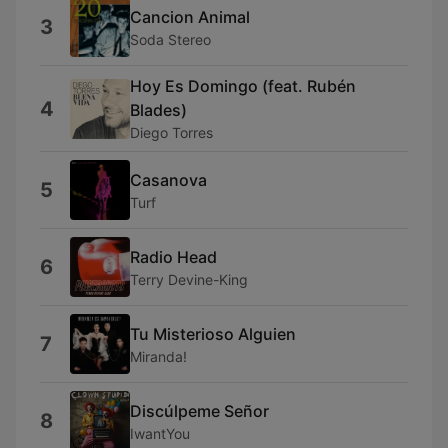
Cancion Animal
3
Soda Stereo
Hoy Es Domingo (feat. Rubén
4
Blades)
Diego Torres
Casanova
5
Turf
Radio Head
6
Terry Devine-King
Tu Misterioso Alguien
7
Miranda!
Discúlpeme Señor
8
IwantYou