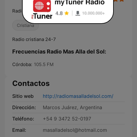
Radio Mas Alla del Sol
Cristiana
Radio cristiana 24-7
Frecuencias Radio Mas Alla del Sol:
Córdoba:
105.5 FM
Contactos
Sitio web
http://radiomasalladelsol.com/
Dirección:
Marcos Juárez, Argentina
Teléfono:
+54 9 3472 52-0197
Email:
masalladelsol@hotmail.com