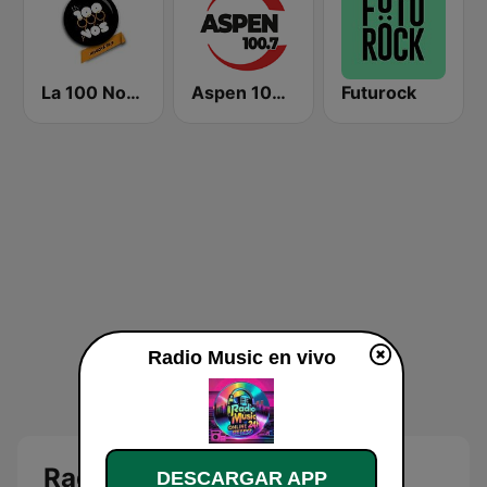
La 100 Nogoyá
Aspen 100.7
Futurock
Radio Music en vivo
Radio Music en vivo
DESCARGAR APP