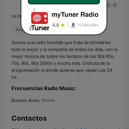
La mejor musica de todos los tiempos
Años 80
Antiguas
Somos una radio humilde que trata de brindarles
todo lo mejor y la compañía de todos los días, con la
mejor música de todos los tiempos de los 50s 60s,
70s, 80s, 90s 2000s y mucho más. Disfruta de la
programación ¡a donde quieras que vayas! Las 24
hs.
Frecuencias Radio Music:
Buenos Aires:
Online
Contactos