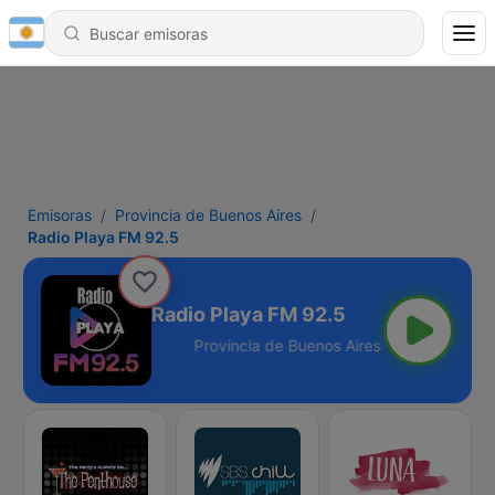
Emisoras
Provincia de Buenos Aires
Radio Playa FM 92.5
Radio Playa FM 92.5
nos Aires - 92.5 FM