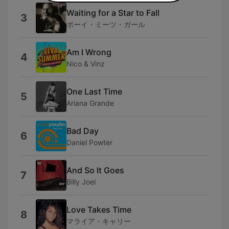
Waiting for a Star to Fall
3
ボーイ・ミーツ・ガール
Am I Wrong
4
Nico & Vinz
One Last Time
5
Ariana Grande
Bad Day
6
Daniel Powter
And So It Goes
7
Billy Joel
Love Takes Time
8
マライア・キャリー