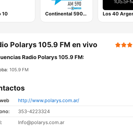
o 10
Continental 590 AM
Los 40 Argen
io Polarys 105.9 FM en vivo
uencias Radio Polarys 105.9 FM:
oba:
105.9 FM
ntactos
 web
http://www.polarys.com.ar/
fono:
353-4223324
:
Info@polarys.com.ar