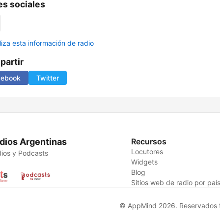
s sociales
liza esta información de radio
artir
cebook
Twitter
dios Argentinas
Recursos
Locutores
ios y Podcasts
Widgets
Blog
Sitios web de radio por paí
© AppMind 2026. Reservados t