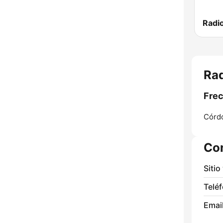
Radi
Rad
Frec
Córd
Co
Sitio
Telé
Email