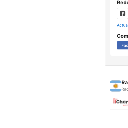
Rede
Actua
Comp
Fa
Ra
Rad