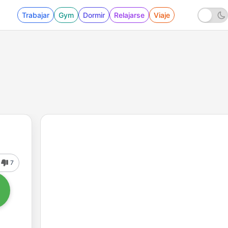
Trabajar
Gym
Dormir
Relajarse
Viaje
7