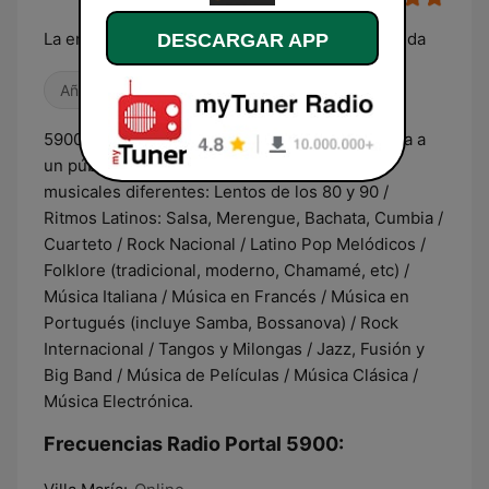
La emisora del Portal 5900 que musicaliza tu vida
DESCARGAR APP
Años 80
Antiguas
Años 90
5900 Radio es una emisora diferente. Orientada a
un público de más de 30, alterna 15 estilos
musicales diferentes: Lentos de los 80 y 90 /
Ritmos Latinos: Salsa, Merengue, Bachata, Cumbia /
Cuarteto / Rock Nacional / Latino Pop Melódicos /
Folklore (tradicional, moderno, Chamamé, etc) /
Música Italiana / Música en Francés / Música en
Portugués (incluye Samba, Bossanova) / Rock
Internacional / Tangos y Milongas / Jazz, Fusión y
Big Band / Música de Películas / Música Clásica /
Música Electrónica.
Frecuencias Radio Portal 5900: