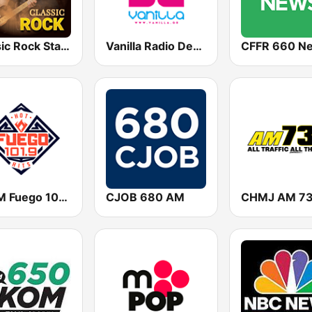
Classic Rock Station
Vanilla Radio Deep
CFFR 660 N
KHHM Fuego 101.9
CJOB 680 AM
CHMJ AM 7