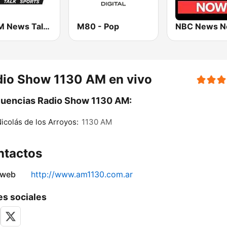
CKOM News Talk 650 AM
M80 - Pop
NBC News 
dio Show 1130 AM en vivo
uencias Radio Show 1130 AM:
icolás de los Arroyos:
1130 AM
ntactos
 web
http://www.am1130.com.ar
s sociales