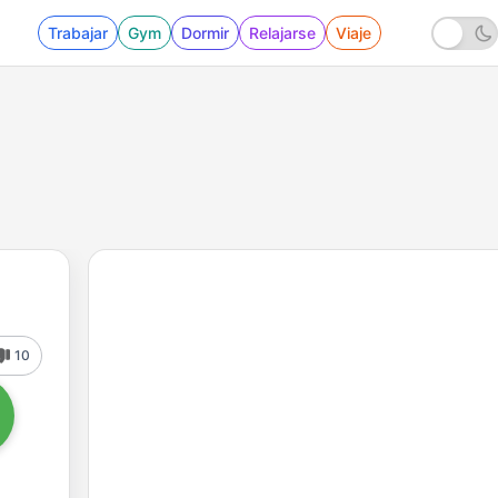
Trabajar
Gym
Dormir
Relajarse
Viaje
10