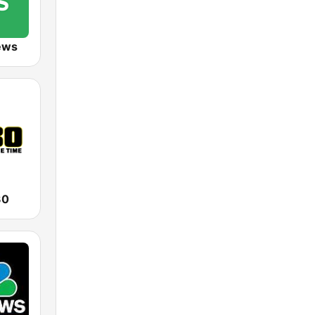
ews
30