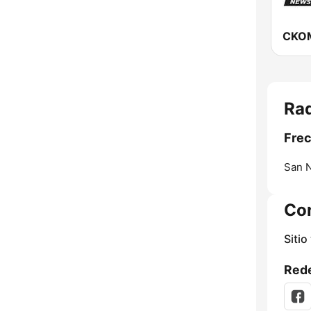
Ra
Frec
San N
Co
Sitio
Rede