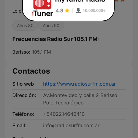
Lo que vos Sentis
Años 80
Años 90
Frecuencias Radio Sur 105.1 FM:
Berisso:
105.1 FM
Contactos
Sitio web
https://www.radiosurfm.com.ar
Dirección:
Av.Montevideo y calle 2 Berisso,
Polo Tecnológico
Teléfono:
+5402214640410
Email:
info@radiosurfm.com.ar