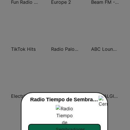
Fun Radio FRANCE
Europe 2
Beam FM - Adult Hits
TikTok Hits
Radio Paloma Partyschlager
ABC Lounge Jazz
ElectricFM - America's Real Dance!
Radio Cristiano Bíblico
NOSTALGIE ITALIA
Radio Tiempo de Sembradores en vivo