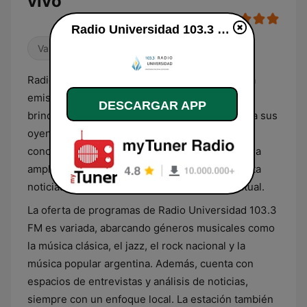
vivo
Radio Universidad 103.3 FM en vivo
Variado
Universidad
Radio Universidad 103.3 FM es una reconocida
emisora de radio de Argentina que se dedica a
DESCARGAR APP
brindar una programación educativa y cultural a sus
oyentes. Con un enfoque en la promoción del
conocimiento y la cultura, la estación ofrece una
amplia gama de contenidos, desde música hasta
noticias y debates sobre temas de interés actual.
La oferta de programas de Radio Universidad 103.3
FM es variada, abarcando géneros musicales como
la música clásica, el jazz, el rock nacional y la
música popular argentina. Además, cuenta con
espacios de entrevistas y análisis de noticias,
siempre con un enfoque local. La estación también