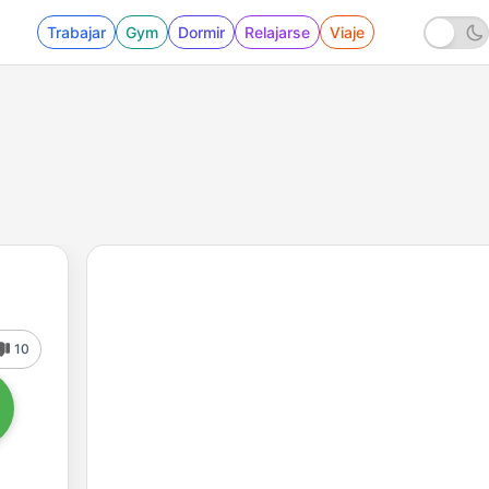
Trabajar
Gym
Dormir
Relajarse
Viaje
10