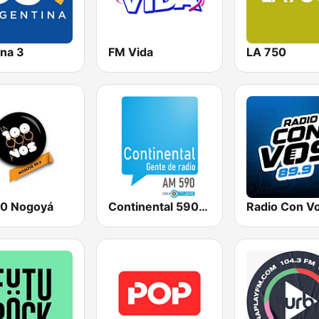
na 3
FM Vida
LA 750
00 Nogoyá
Continental 590 AM