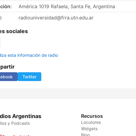
ción:
América 1019 Rafaela, Santa Fe, Argentina
:
radiouniversidad@frra.utn.edu.ar
s sociales
liza esta información de radio
artir
cebook
Twitter
dios Argentinas
Recursos
Locutores
ios y Podcasts
Widgets
Blog