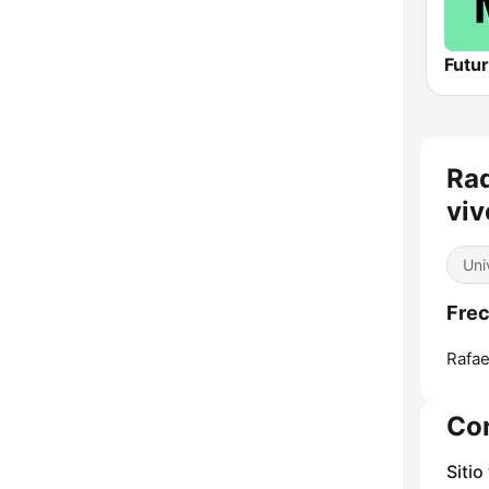
Futu
Rad
viv
Uni
Frec
Rafae
Co
Sitio