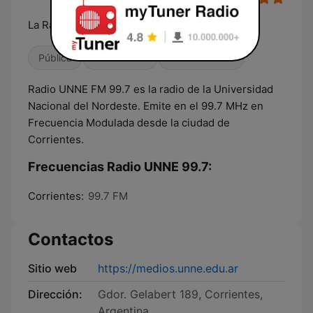
La Radio de tu Universidad
Pública
Universidad
Radio hablada
Radio UNNE FM 99.7 es la radio de la Universidad
Nacional del Nordeste. Emite en el 99.7 MHz en
Frecuencia Modulada desde la ciudad de
Corrientes.
Frecuencias Radio UNNE 99.7:
Corrientes:
99.7 FM
Contactos
Sitio web
https://medios.unne.edu.ar
Dirección:
Gdor. Gelabert 189, Corrientes,
Argentina