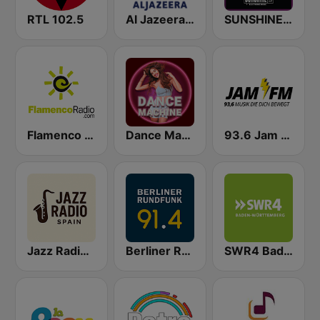
RTL 102.5
Al Jazeera English (قناة الجزيرة)
SUNSHINE LIVE - Techno
Flamenco Radio
Dance Machine
93.6 Jam FM
Jazz Radio Spain
Berliner Rundfunk 91.4
SWR4 Baden-Württemberg