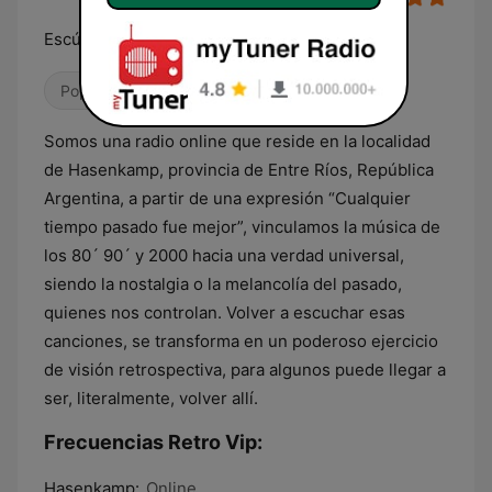
Escúchanos Online Siempre
Pop / Top 40
Años 80
Años 90
Somos una radio online que reside en la localidad
de Hasenkamp, provincia de Entre Ríos, República
Argentina, a partir de una expresión “Cualquier
tiempo pasado fue mejor”, vinculamos la música de
los 80´ 90´ y 2000 hacia una verdad universal,
siendo la nostalgia o la melancolía del pasado,
quienes nos controlan. Volver a escuchar esas
canciones, se transforma en un poderoso ejercicio
de visión retrospectiva, para algunos puede llegar a
ser, literalmente, volver allí.
Frecuencias Retro Vip:
Hasenkamp:
Online