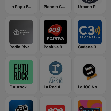
La Popu FM 92.3
Planeta Cuarteto
Urbana Play 104.3 FM
Radio Rivadavia 630 AM
Positiva 90.9 - Radio Mitre Corrientes
Cadena 3
Futurock
La Red AM 910
La 100 Nogoyá