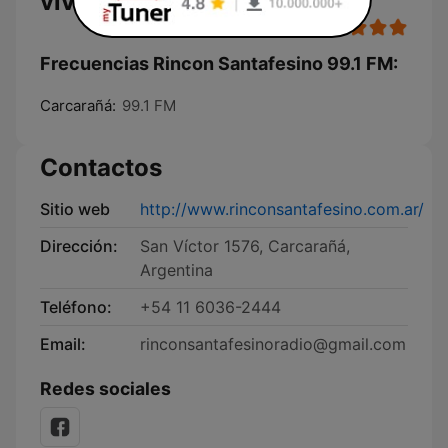
vivo
Frecuencias Rincon Santafesino 99.1 FM:
Carcarañá:
99.1 FM
Contactos
Sitio web
http://www.rinconsantafesino.com.ar/
Dirección:
San Víctor 1576, Carcarañá,
Argentina
Teléfono:
+54 11 6036-2444
Email:
rinconsantafesinoradio@gmail.com
Redes sociales