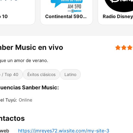
o 10
Continental 590 AM
ber Music en vivo
ue un amor de verano.
 / Top 40
Éxitos clásicos
Latino
uencias Sanber Music:
el Tuyú:
Online
ntactos
 web
https://jmreyes72.wixsite.com/my-site-3