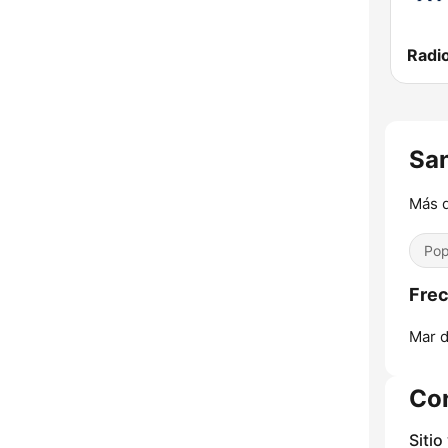
Radi
San
Más q
Pop
Frec
Mar d
Co
Sitio