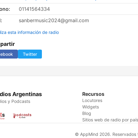
fono:
01141564334
:
sanbermusic2024@gmail.com
liza esta información de radio
artir
cebook
Twitter
dios Argentinas
Recursos
Locutores
ios y Podcasts
Widgets
Blog
Sitios web de radio por paí
© AppMind 2026. Reservados t