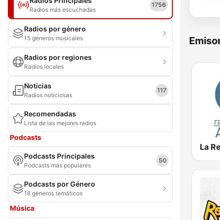
Radios Principales
1756
Radios más escuchadas
Radios por género
15 géneros musicales
Emisor
Radios por regiones
Radios locales
Noticias
117
Radios noticiosas
Recomendadas
Lista de las mejores radios
Podcasts
La R
Podcasts Principales
50
Podcasts más populares
Podcasts por Género
18 géneros temáticos
Música