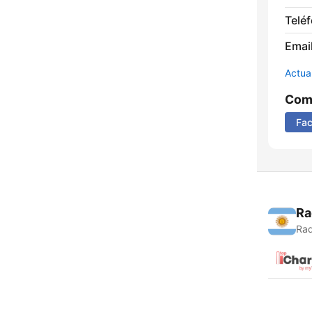
Telé
Email
Actua
Comp
Fa
Ra
Rad