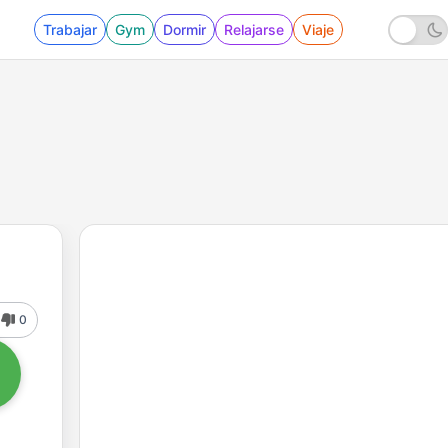
Trabajar
Gym
Dormir
Relajarse
Viaje
0