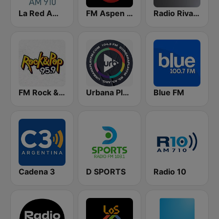
La Red AM 910
FM Aspen 102.3
Radio Rivadavia 630 AM
FM Rock & Pop
Urbana Play 104.3 FM
Blue FM
Cadena 3
D SPORTS
Radio 10