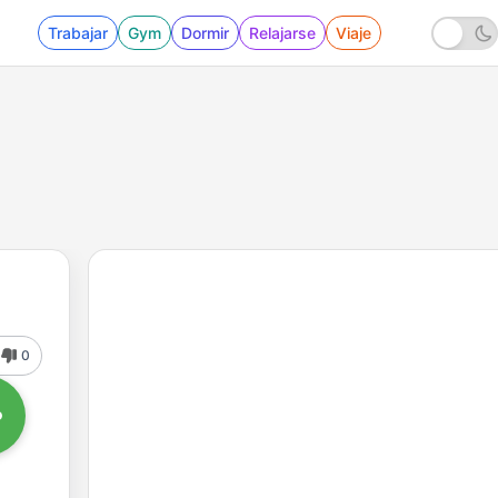
Trabajar
Gym
Dormir
Relajarse
Viaje
0