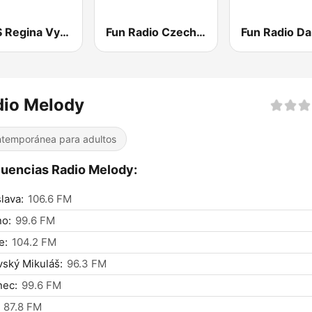
RTVS Regina Vychod
Fun Radio Czechoslovakia
Fun Radio D
dio Melody
temporánea para adultos
uencias Radio Melody:
slava:
106.6 FM
no:
99.6 FM
e:
104.2 FM
vský Mikuláš:
96.3 FM
nec:
99.6 FM
87.8 FM