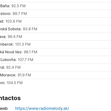
 Baňa:
92.5 FM
stovo:
89.7 FM
ad:
103.6 FM
vská Sobota:
93.8 FM
ava:
99.4 FM
mberok:
101.3 FM
ká Nová Ves:
98.1 FM
 Ľubovňa:
107.7 FM
ná:
92.4 FM
 Moravce:
91.9 FM
vo:
104.5 FM
ntactos
 web
https://www.radiomelody.sk/