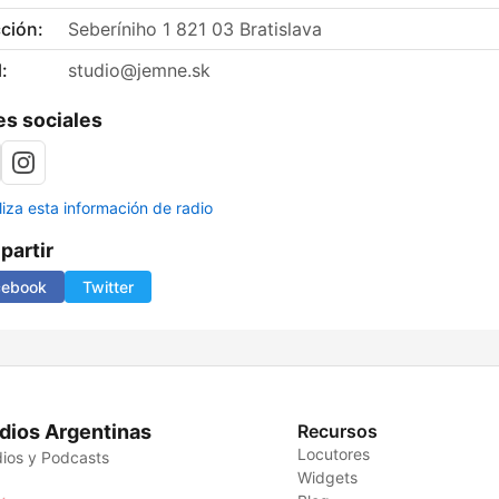
ción:
Seberíniho 1 821 03 Bratislava
:
studio@jemne.sk
s sociales
liza esta información de radio
artir
cebook
Twitter
dios Argentinas
Recursos
Locutores
ios y Podcasts
Widgets