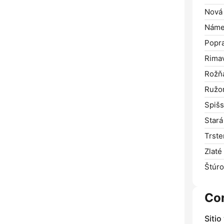
Nová
Náme
Popr
Rima
Rožň
Ružo
Spišs
Stará
Trste
Zlaté
Štúro
Co
Sitio