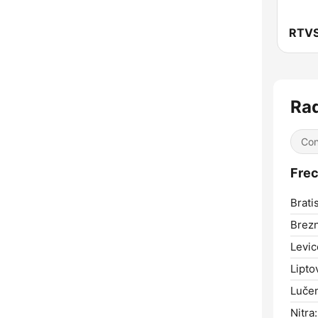
Ra
Con
Frec
Brati
Brez
Levic
Lipto
Luče
Nitra: