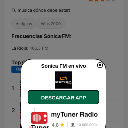
Tu música dónde debe estar!
Antiguas
Años 2000
Frecuencias Sónica FM:
La Rioja:
106.3 FM
Top Canciones
Sónica FM en vivo
Últimos 7 días
Últimos 30 días
Moody
1
Micky More
DESCARGAR APP
App Promo
2
fatbunny