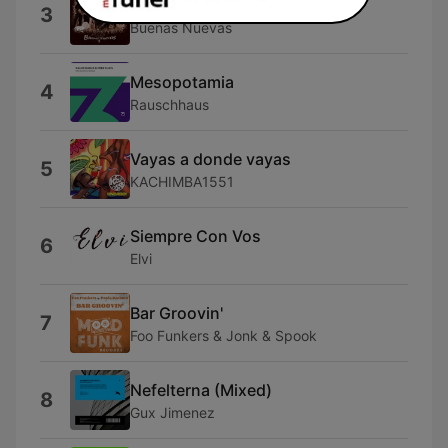
Buenas Nuevas
3
Buenas Nuevas
Mesopotamia
4
Rauschhaus
Vayas a donde vayas
5
KACHIMBA1551
Siempre Con Vos
6
Elvi
Bar Groovin'
7
Foo Funkers & Jonk & Spook
Nefelterna (Mixed)
8
Gux Jimenez