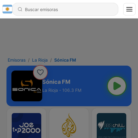
Emisoras
La Rioja
Sónica FM
Sónica FM
La Rioja - 106.3 FM