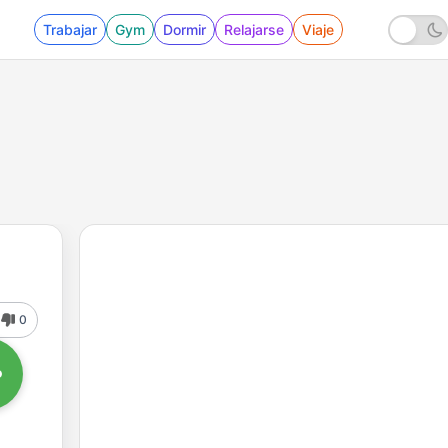
Trabajar
Gym
Dormir
Relajarse
Viaje
0