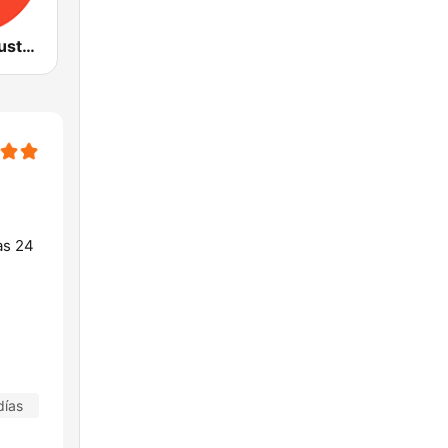
ABC Radio Australia Multi-language
as 24
días