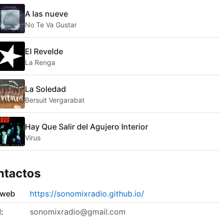
A las nueve
No Te Va Gustar
El Revelde
La Renga
La Soledad
Bersuit Vergarabat
Hay Que Salir del Agujero Interior
Virus
ntactos
 web
https://sonomixradio.github.io/
:
sonomixradio@gmail.com