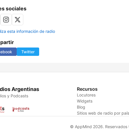
s sociales
liza esta información de radio
artir
cebook
Twitter
dios Argentinas
Recursos
Locutores
ios y Podcasts
Widgets
Blog
Sitios web de radio por paí
© AppMind 2026. Reservados t