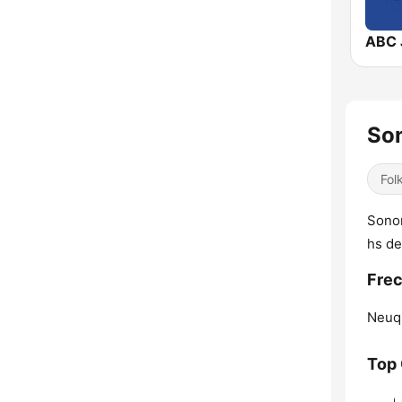
ABC 
Son
Fol
Sonom
hs de
Frec
Neuq
Top