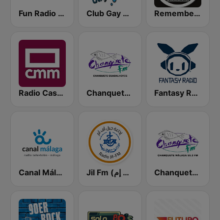
Fun Radio FRANCE
Club Gay Radio
Remember Vip Techno
Radio Castilla Mancha Media
Chanquete FM Guadalhorce
Fantasy Radio UK
Canal Málaga
Jil Fm (جيل إف إم)
Chanquete FM Costa del Sol