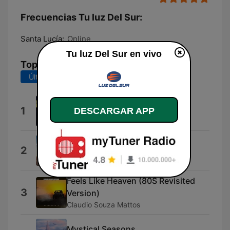
Frecuencias Tu luz Del Sur:
Santa Lucía:
Online
Tu luz Del Sur en vivo
Top Canciones
Últimos 7 días
Últimos 30 días
Disco for Life (Extended Mix)
1
DESCARGAR APP
Roxbury 54
Danger Zone
2
Kenny Loggins
Feels Like Heaven (80S Revisited
3
Version)
Claudio Souza Mattos
Mystical Seasons