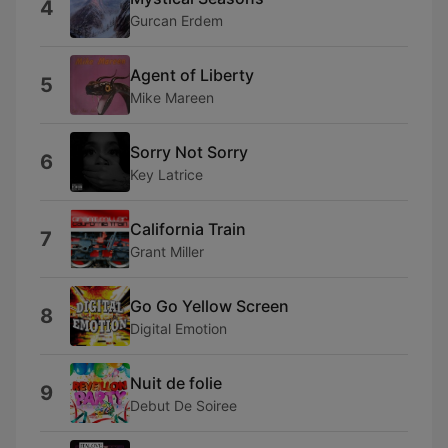
4
Gurcan Erdem
Agent of Liberty
5
Mike Mareen
Sorry Not Sorry
6
Key Latrice
California Train
7
Grant Miller
Go Go Yellow Screen
8
Digital Emotion
Nuit de folie
9
Debut De Soiree