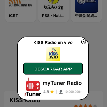
iCRT
PBS - National Transportation
中廣新聞網 BCC News Radio
KISS Radio en vivo
DESCARGAR APP
KISS Radio