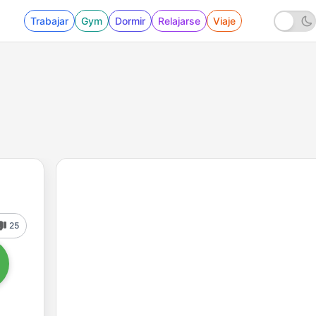
Trabajar
Gym
Dormir
Relajarse
Viaje
25