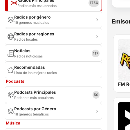
Radios Principales
1756
Radios más escuchadas
Radios por género
Emisor
15 géneros musicales
Radios por regiones
Radios locales
Noticias
117
Radios noticiosas
Recomendadas
Lista de las mejores radios
Podcasts
FM R
Podcasts Principales
50
Podcasts más populares
Podcasts por Género
18 géneros temáticos
Música