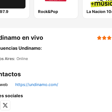
97.9
Rock&Pop
La Nacion 10
dinamo en vivo
cuencias Undinamo:
s Aires:
Online
ntactos
 web
https://undinamo.com/
s sociales