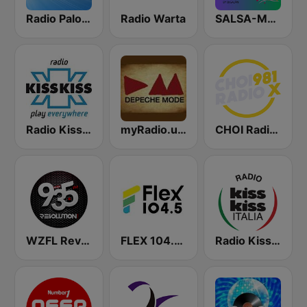
Radio Paloma
Radio Warta
SALSA-MANIA RADIO FM
Radio Kiss Kiss
myRadio.ua - Depeche Mode
CHOI Radio X 98.1 FM
WZFL Revolution 93.5 FM
FLEX 104.5 FM
Radio Kiss Kiss Italia