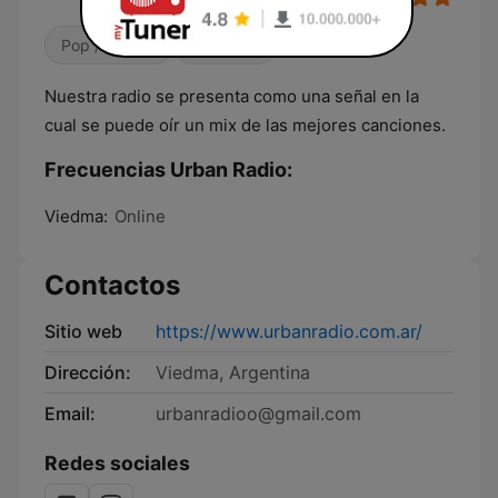
Pop / Top 40
Reguetón
Nuestra radio se presenta como una señal en la
cual se puede oír un mix de las mejores canciones.
Frecuencias Urban Radio:
Viedma:
Online
Contactos
Sitio web
https://www.urbanradio.com.ar/
Dirección:
Viedma, Argentina
Email:
urbanradioo@gmail.com
Redes sociales