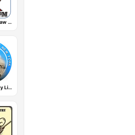
KIEV-LP Outlaw Country Radio
Radio Country Live