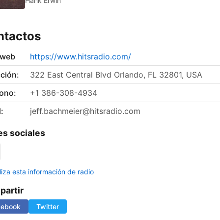
Hank Erwin
ntactos
 web
https://www.hitsradio.com/
ción:
322 East Central Blvd Orlando, FL 32801, USA
fono:
+1 386-308-4934
:
jeff.bachmeier@hitsradio.com
s sociales
liza esta información de radio
artir
cebook
Twitter