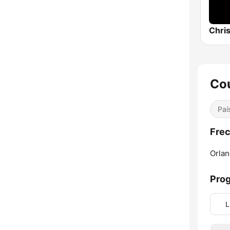
Chris
Cou
Paí
Frec
Orlan
Pro
L