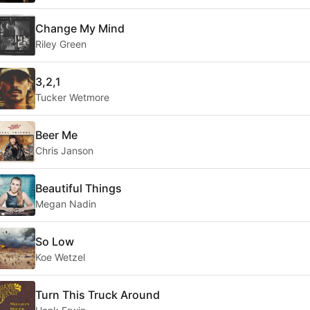
Change My Mind
Riley Green
3,2,1
Tucker Wetmore
Beer Me
Chris Janson
Beautiful Things
Megan Nadin
So Low
Koe Wetzel
Turn This Truck Around