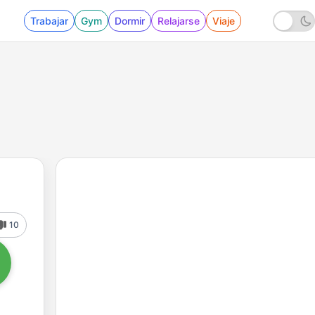
Trabajar
Gym
Dormir
Relajarse
Viaje
10