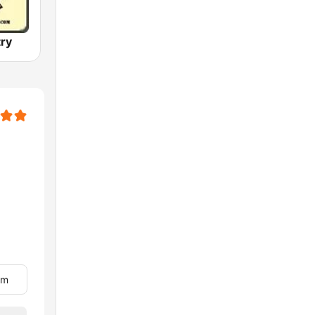
ry
om