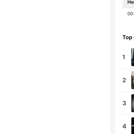
Ho
00:
Top
1
2
3
4