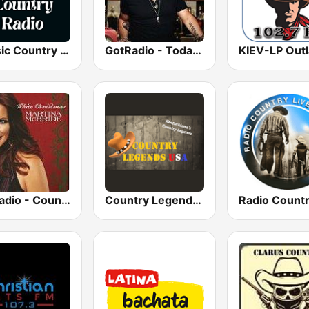
Classic Country Radio
GotRadio - Today's Country
GotRadio - Country Christmas
Country Legends USA