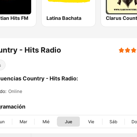
tian Hits FM
Latina Bachata
Clarus Count
ntry - Hits Radio
s
uencias Country - Hits Radio:
do:
Online
gramación
un
Mar
Mié
Jue
Vie
Sáb
D