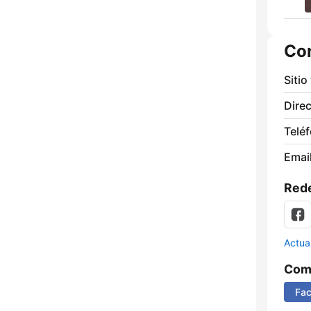
Co
Sitio
Direc
Telé
Email
Rede
Actua
Comp
Fa