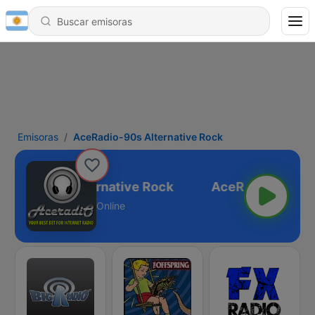
Emisoras
AceRadio-90s Alternative Rock
Radio-90s Alternative Rock
Online