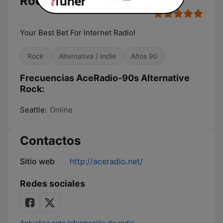
Rock
Your Best Bet For Internet Radio!
Rock
Alternativa / Indie
Años 90
Frecuencias AceRadio-90s Alternative
Rock:
Seattle:
Online
Contactos
Sitio web
http://aceradio.net/
Redes sociales
Actualiza esta información de radio