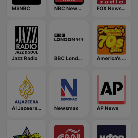
MSNBC
NBC News Now
FOX News Radio
Jazz Radio
BBC London
America's Greatest 70s Hits
Al Jazeera English (قناة الجزيرة)
Newsmax
AP News