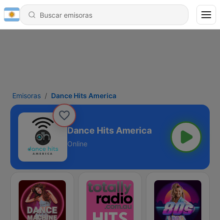
Emisoras
Dance Hits America
Dance Hits America
Online