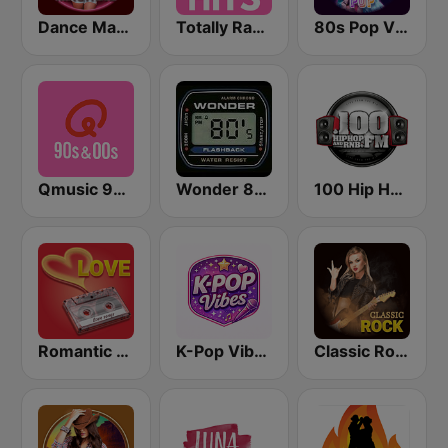
Dance Machine
Totally Radio Hits
80s Pop Vibes
Qmusic 90's & 00's
Wonder 80's
100 Hip Hop and RNB FM
Romantic Vibes
K-Pop Vibes
Classic Rock Station