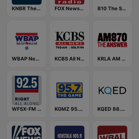
KNBR The Sports Leader 680 AM
FOX News Radio
810 The Spread
WBAP News / Talk 820 AM and 96.7 FM
KCBS All News 740 AM and 106.9 FM KFRC
KRLA AM 870 The Answer
WFSX-FM 92.5 Right All Along (US Only)
KGMZ 95.7 The Game FM (US Only)
KQED 88.5 and 89.3 FM