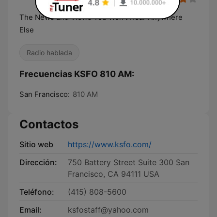
The News and Views You Won't Hear Anywhere
Else
Radio hablada
Frecuencias KSFO 810 AM:
San Francisco:
810 AM
Contactos
Sitio web
https://www.ksfo.com/
Dirección:
750 Battery Street Suite 300 San
Francisco, CA 94111 USA
Teléfono:
(415) 808-5600
Email:
ksfostaff@yahoo.com