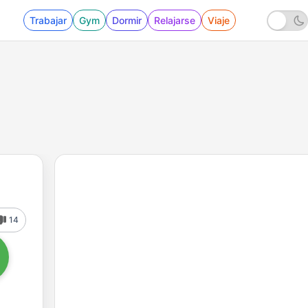
Trabajar
Gym
Dormir
Relajarse
Viaje
14