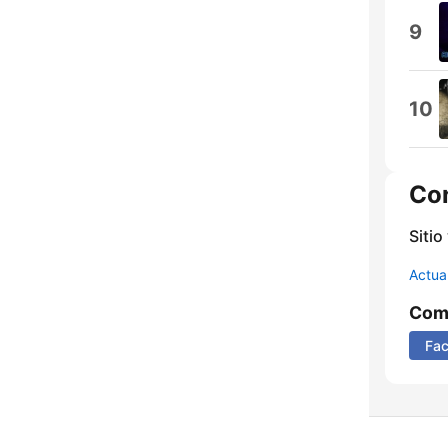
9
10
Co
Sitio
Actua
Comp
Fa