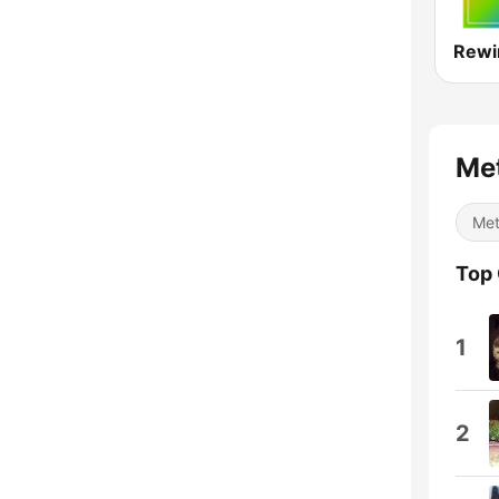
Rewi
Met
Met
Top
1
2