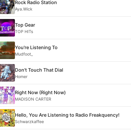
Rock Radio Station
Aya.Wick
Top Gear
TOP HITs
You're Listening To
Mudfoot_
Don't Touch That Dial
Homer
Right Now (Right Now)
MADISON CARTER
Hello, You Are Listening to Radio Freakquency!
Schwarzkaffee