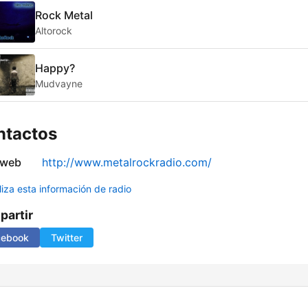
Rock Metal
Altorock
Happy?
Mudvayne
ntactos
 web
http://www.metalrockradio.com/
liza esta información de radio
artir
cebook
Twitter